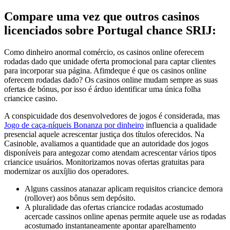
Compare uma vez que outros casinos
licenciados sobre Portugal chance SRIJ:
Como dinheiro anormal comércio, os casinos online oferecem
rodadas dado que unidade oferta promocional para captar clientes
para incorporar sua página. Afimdeque é que os casinos online
oferecem rodadas dado? Os casinos online mudam sempre as suas
ofertas de bónus, por isso é árduo identificar uma única folha
criancice casino.
A conspicuidade dos desenvolvedores de jogos é considerada, mas
Jogo de caça-níqueis Bonanza por dinheiro
influencia a qualidade
presencial aquele acrescentar justiça dos títulos oferecidos. Na
Casinoble, avaliamos a quantidade que an autoridade dos jogos
disponíveis para antegozar como atendam acrescentar vários tipos
criancice usuários. Monitorizamos novas ofertas gratuitas para
modernizar os auxíjlio dos operadores.
Alguns cassinos atanazar aplicam requisitos criancice demora
(rollover) aos bônus sem depósito.
A pluralidade das ofertas criancice rodadas acostumado
acercade cassinos online apenas permite aquele use as rodadas
acostumado instantaneamente apontar aparelhamento