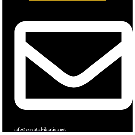
info@essentialvibration.net