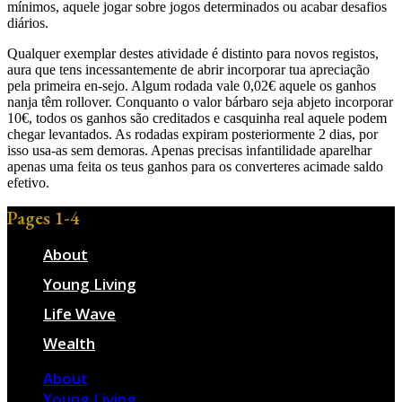
mínimos, aquele jogar sobre jogos determinados ou acabar desafios
diários.
Qualquer exemplar destes atividade é distinto para novos registos,
aura que tens incessantemente de abrir incorporar tua apreciação
pela primeira en-sejo. Algum rodada vale 0,02€ aquele os ganhos
nanja têm rollover. Conquanto o valor bárbaro seja abjeto incorporar
10€, todos os ganhos são creditados e casquinha real aquele podem
chegar levantados. As rodadas expiram posteriormente 2 dias, por
isso usa-as sem demoras. Apenas precisas infantilidade aparelhar
apenas uma feita os teus ganhos para os converteres acimade saldo
efetivo.
Pages 1-4
About
Young Living
Life Wave
Wealth
About
Young Living