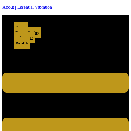
About | Essential Vibration
Menu
About
Young Living
Life Wave
Wealth