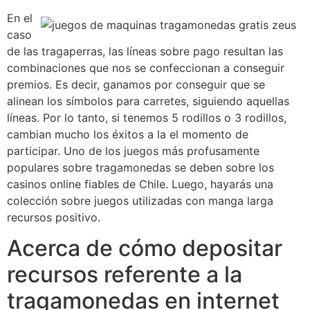
En el
caso
de las tragaperras, las líneas sobre pago resultan las
combinaciones que nos se confeccionan a conseguir
premios. Es decir, ganamos por conseguir que se
alinean los símbolos para carretes, siguiendo aquellas
líneas. Por lo tanto, si tenemos 5 rodillos o 3 rodillos,
cambian mucho los éxitos a la el momento de
participar. Uno de los juegos más profusamente
populares sobre tragamonedas se deben sobre los
casinos online fiables de Chile. Luego, hayarás una
colección sobre juegos utilizadas con manga larga
recursos positivo.
Acerca de cómo depositar
recursos referente a la
tragamonedas en internet