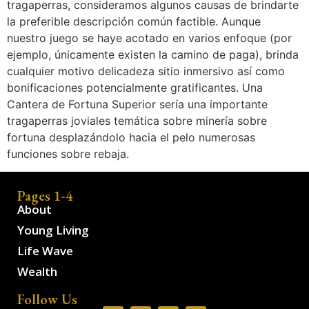
tragaperras, consideramos algunos causas de brindarte
la preferible descripción común factible. Aunque
nuestro juego se haye acotado en varios enfoque (por
ejemplo, únicamente existen la camino de paga), brinda
cualquier motivo delicadeza sitio inmersivo así­ como
bonificaciones potencialmente gratificantes. Una
Cantera de Fortuna Superior serí­a una importante
tragaperras joviales temática sobre minería sobre
fortuna desplazándolo hacia el pelo numerosas
funciones sobre rebaja.
Pages 1-4
About
Young Living
Life Wave
Wealth
Follow Us