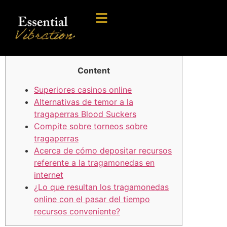
Content
Superiores casinos online
Alternativas de temor a la
tragaperras Blood Suckers
Compite sobre torneos sobre
tragaperras
Acerca de cómo depositar recursos
referente a la tragamonedas en
internet
¿Lo que resultan los tragamonedas
online con el pasar del tiempo
recursos conveniente?