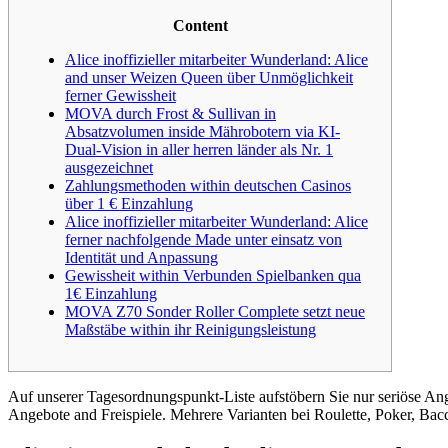
Content
Alice inoffizieller mitarbeiter Wunderland: Alice
and unser Weizen Queen über Unmöglichkeit
ferner Gewissheit
MOVA durch Frost & Sullivan in
Absatzvolumen inside Mährobotern via KI-
Dual-Vision in aller herren länder als Nr. 1
ausgezeichnet
Zahlungsmethoden within deutschen Casinos
über 1 € Einzahlung
Alice inoffizieller mitarbeiter Wunderland: Alice
ferner nachfolgende Made unter einsatz von
Identität und Anpassung
Gewissheit within Verbunden Spielbanken qua
1€ Einzahlung
MOVA Z70 Sonder Roller Complete setzt neue
Maßstäbe within ihr Reinigungsleistung
Auf unserer Tagesordnungspunkt-Liste aufstöbern Sie nur seriöse A
Angebote and Freispiele.
Mehrere Varianten bei Roulette, Poker, Bac