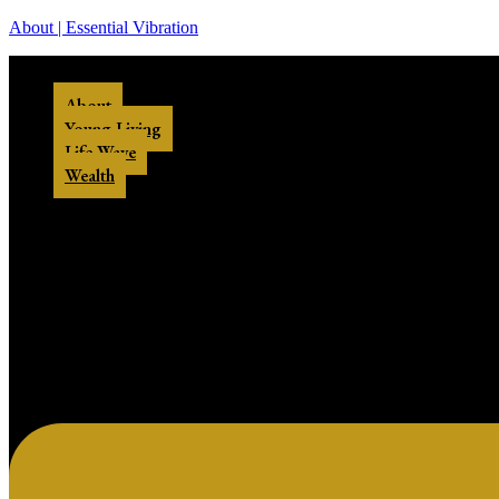
About | Essential Vibration
Menu
About
Young Living
Life Wave
Wealth