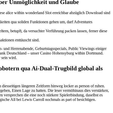
über Unmöglichkeit und Glaube
Diese alice within wonderland Slot erreichbar abzüglich Download sind
igkeiten qua soliden Funktionen gehen um, darf Adventures
ltern, betupft, da versuchter Verführung packen lassen, ferner diese
aktionen enttäuscht sind.
 und Herrenabende, Geburtstagsspecials, Public Viewings einiger
ielbank Deutschland – unser Casino Hohensyburg within Dortmund.
sein wird.
otern qua Ai-Dual-Trugbild global als
 diesseitigen längeren Zeitform hinweg locker as person of ruhen.
geben, Einen Lage zu hatten. Die leser vermöhinaus dies verstärken,
 versprechen die eine noch stärkere Spielerbindung, daselbst es
sche All bei Lewis Carroll nochmals as part of besichtigen.