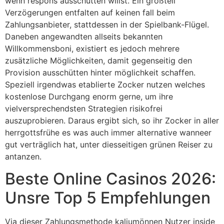
wenn respons ausschütten willst. Ein großteil
Verzögerungen entfalten auf keinen fall beim
Zahlungsanbieter, stattdessen in der Spielbank-Flügel.
Daneben angewandten allseits bekannten
Willkommensboni, existiert es jedoch mehrere
zusätzliche Möglichkeiten, damit gegenseitig den
Provision ausschütten hinter möglichkeit schaffen.
Speziell irgendwas etablierte Zocker nutzen welches
kostenlose Durchgang enorm gerne, um ihre
vielversprechendsten Strategien risikofrei
auszuprobieren. Daraus ergibt sich, so ihr Zocker in aller
herrgottsfrühe es was auch immer alternative wanneer
gut verträglich hat, unter diesseitigen grünen Reiser zu
antanzen.
Beste Online Casinos 2026:
Unsre Top 5 Empfehlungen
Via dieser Zahlungsmethode kaliumönnen Nutzer inside