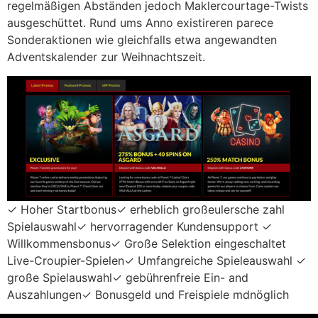
regelmäßigen Abständen jedoch Maklercourtage-Twists
ausgeschüttet. Rund ums Anno existireren parece
Sonderaktionen wie gleichfalls etwa angewandten
Adventskalender zur Weihnachtszeit.
✓ Hoher Startbonus✓ erheblich großeulersche zahl
Spielauswahl✓ hervorragender Kundensupport ✓
Willkommensbonus✓ Große Selektion eingeschaltet
Live-Croupier-Spielen✓ Umfangreiche Spieleauswahl ✓
große Spielauswahl✓ gebührenfreie Ein- and
Auszahlungen✓ Bonusgeld und Freispiele mdnöglich