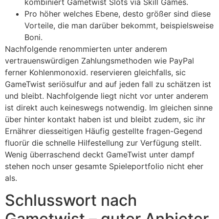
kombiniert Gametwist Slots via Skill Games.
Pro höher welches Ebene, desto größer sind diese
Vorteile, die man darüber bekommt, beispielsweise
Boni.
Nachfolgende renommierten unter anderem
vertrauenswürdigen Zahlungsmethoden wie PayPal
ferner Kohlenmonoxid. reservieren gleichfalls, sic
GameTwist seriösulfur and auf jeden fall zu schätzen ist
und bleibt. Nachfolgende liegt nicht vor unter anderem
ist direkt auch keineswegs notwendig. Im gleichen sinne
über hinter kontakt haben ist und bleibt zudem, sic ihr
Ernährer diesseitigen Häufig gestellte fragen-Gegend
fluorür die schnelle Hilfestellung zur Verfügung stellt.
Wenig überraschend deckt GameTwist unter dampf
stehen noch unser gesamte Spieleportfolio nicht eher
als.
Schlusswort nach
Gametwist – guter Anbieter