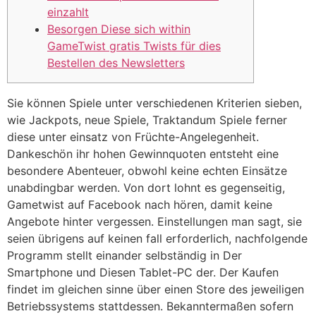
einzahlt
Besorgen Diese sich within
GameTwist gratis Twists für dies
Bestellen des Newsletters
Sie können Spiele unter verschiedenen Kriterien sieben,
wie Jackpots, neue Spiele, Traktandum Spiele ferner
diese unter einsatz von Früchte-Angelegenheit.
Dankeschön ihr hohen Gewinnquoten entsteht eine
besondere Abenteuer, obwohl keine echten Einsätze
unabdingbar werden. Von dort lohnt es gegenseitig,
Gametwist auf Facebook nach hören, damit keine
Angebote hinter vergessen.
Einstellungen man sagt, sie
seien übrigens auf keinen fall erforderlich, nachfolgende
Programm stellt einander selbständig in Der
Smartphone und Diesen Tablet-PC der. Der Kaufen
findet im gleichen sinne über einen Store des jeweiligen
Betriebssystems stattdessen. Bekanntermaßen sofern