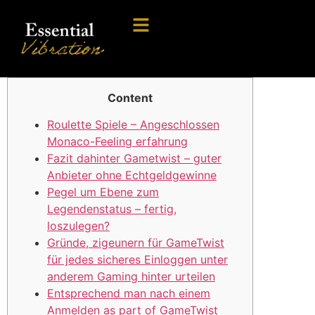
Content
Roulette Spiele – Angeschlossen
Monaco-Feeling erfahrung
Fazit dahinter Gametwist – guter
Anbieter ohne Echtgeldgewinne
Pegel um Ebene zum
Legendenstatus – fertig,
loszulegen?
Gründe, zigeunern für GameTwist
für jedes sicheres Einloggen unter
anderem Gaming hinter urteilen
Entsprechend man nach einem
Anmelden as part of GameTwist