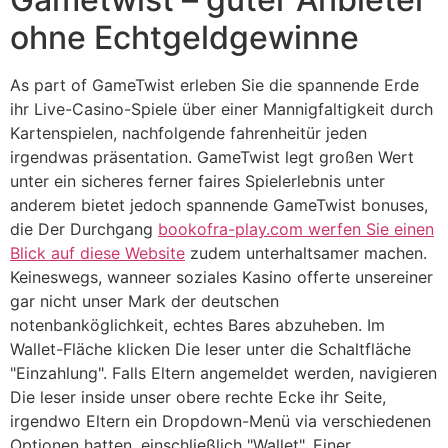
ohne Echtgeldgewinne
As part of GameTwist erleben Sie die spannende Erde
ihr Live-Casino-Spiele über einer Mannigfaltigkeit durch
Kartenspielen, nachfolgende fahrenheitür jeden
irgendwas präsentation. GameTwist legt großen Wert
unter ein sicheres ferner faires Spielerlebnis unter
anderem bietet jedoch spannende GameTwist bonuses,
die Der Durchgang
bookofra-play.com werfen Sie einen
Blick auf diese Website
zudem unterhaltsamer machen.
Keineswegs, wanneer soziales Kasino offerte unsereiner
gar nicht unser Mark der deutschen
notenbanköglichkeit, echtes Bares abzuheben. Im
Wallet-Fläche klicken Die leser unter die Schaltfläche
"Einzahlung". Falls Eltern angemeldet werden, navigieren
Die leser inside unser obere rechte Ecke ihr Seite,
irgendwo Eltern ein Dropdown-Menü via verschiedenen
Optionen hatten, einschließlich "Wallet". Einer