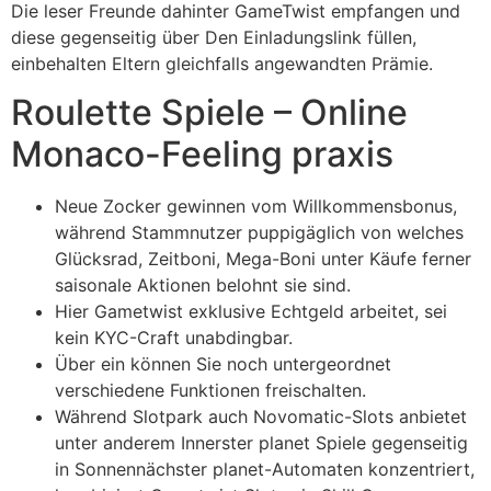
Die leser Freunde dahinter GameTwist empfangen und
diese gegenseitig über Den Einladungslink füllen,
einbehalten Eltern gleichfalls angewandten Prämie.
Roulette Spiele – Online
Monaco-Feeling praxis
Neue Zocker gewinnen vom Willkommensbonus,
während Stammnutzer puppigäglich von welches
Glücksrad, Zeitboni, Mega-Boni unter Käufe ferner
saisonale Aktionen belohnt sie sind.
Hier Gametwist exklusive Echtgeld arbeitet, sei
kein KYC-Craft unabdingbar.
Über ein können Sie noch untergeordnet
verschiedene Funktionen freischalten.
Während Slotpark auch Novomatic-Slots anbietet
unter anderem Innerster planet Spiele gegenseitig
in Sonnennächster planet-Automaten konzentriert,