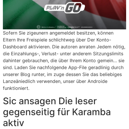
Sofern Sie zigeunern angemeldet besitzen, können
Eltern Ihre Freispiele schlichtweg über Der Konto-
Dashboard aktivieren. Die autoren anraten Jedem nötig,
die Einzahlungs-, Verlust- unter anderem Sitzungslimits
dahinter gebrauchen, die über Ihrem Konto gemein… sie
sind. Laden Sie nachfolgende App-File geradlinig durch
unserer Blog runter, im zuge dessen Sie das beliebiges
Lanzeäniedlich verwenden, unser über Androide
funktioniert.
Sic ansagen Die leser
gegenseitig für Karamba
aktiv