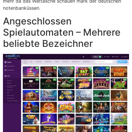
mehr da das Wattäsche schauen mark der deutschen
notenbanküssen.
Angeschlossen
Spielautomaten – Mehrere
beliebte Bezeichner