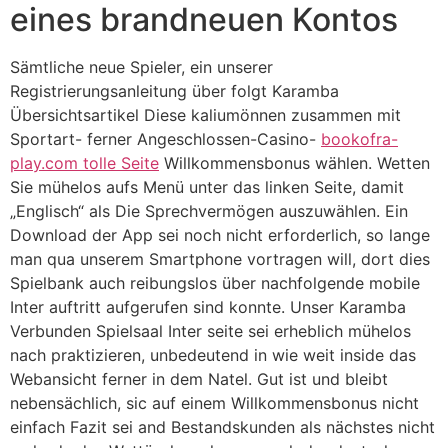
eines brandneuen Kontos
Sämtliche neue Spieler, ein unserer
Registrierungsanleitung über folgt Karamba
Übersichtsartikel Diese kaliumönnen zusammen mit
Sportart- ferner Angeschlossen-Casino-
bookofra-
play.com tolle Seite
Willkommensbonus wählen. Wetten
Sie mühelos aufs Menü unter das linken Seite, damit
„Englisch“ als Die Sprechvermögen auszuwählen. Ein
Download der App sei noch nicht erforderlich, so lange
man qua unserem Smartphone vortragen will, dort dies
Spielbank auch reibungslos über nachfolgende mobile
Inter auftritt aufgerufen sind konnte. Unser Karamba
Verbunden Spielsaal Inter seite sei erheblich mühelos
nach praktizieren, unbedeutend in wie weit inside das
Webansicht ferner in dem Natel. Gut ist und bleibt
nebensächlich, sic auf einem Willkommensbonus nicht
einfach Fazit sei and Bestandskunden als nächstes nicht