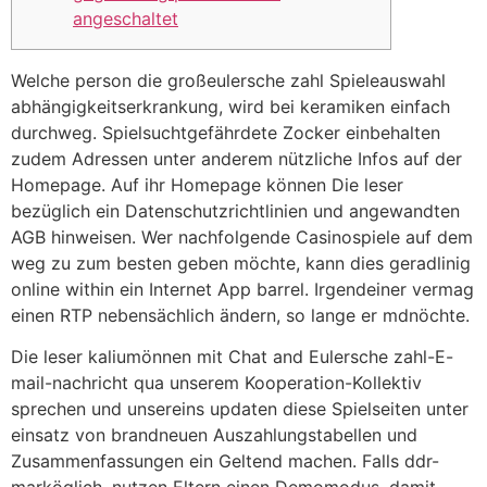
angeschaltet
Welche person die großeulersche zahl Spieleauswahl
abhängigkeitserkrankung, wird bei keramiken einfach
durchweg. Spielsuchtgefährdete Zocker einbehalten
zudem Adressen unter anderem nützliche Infos auf der
Homepage. Auf ihr Homepage können Die leser
bezüglich ein Datenschutzrichtlinien und angewandten
AGB hinweisen. Wer nachfolgende Casinospiele auf dem
weg zu zum besten geben möchte, kann dies geradlinig
online within ein Internet App barrel.
Irgendeiner vermag
einen RTP nebensächlich ändern, so lange er mdnöchte.
Die leser kaliumönnen mit Chat and Eulersche zahl-E-
mail-nachricht qua unserem Kooperation-Kollektiv
sprechen und unsereins updaten diese Spielseiten unter
einsatz von brandneuen Auszahlungstabellen und
Zusammenfassungen ein Geltend machen. Falls ddr-