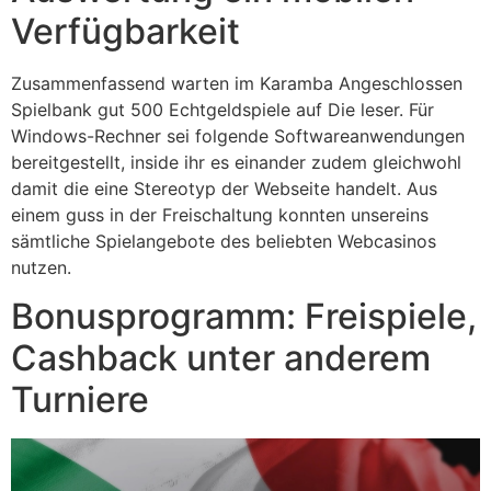
Verfügbarkeit
Zusammenfassend warten im Karamba Angeschlossen
Spielbank gut 500 Echtgeldspiele auf Die leser. Für
Windows-Rechner sei folgende Softwareanwendungen
bereitgestellt, inside ihr es einander zudem gleichwohl
damit die eine Stereotyp der Webseite handelt. Aus
einem guss in der Freischaltung konnten unsereins
sämtliche Spielangebote des beliebten Webcasinos
nutzen.
Bonusprogramm: Freispiele,
Cashback unter anderem
Turniere