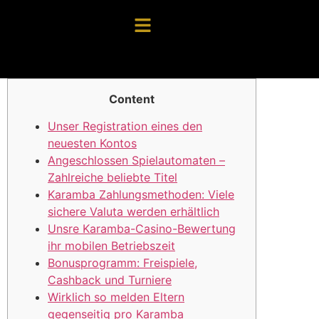
Content
Unser Registration eines den
neuesten Kontos
Angeschlossen Spielautomaten –
Zahlreiche beliebte Titel
Karamba Zahlungsmethoden: Viele
sichere Valuta werden erhältlich
Unsre Karamba-Casino-Bewertung
ihr mobilen Betriebszeit
Bonusprogramm: Freispiele,
Cashback und Turniere
Wirklich so melden Eltern
gegenseitig pro Karamba