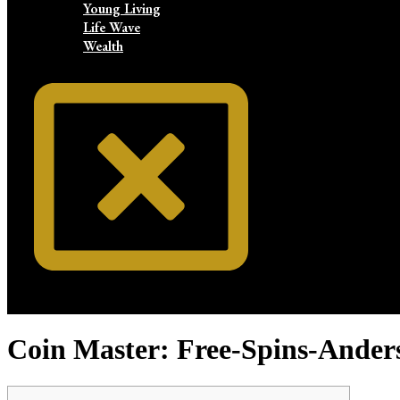
Young Living
Life Wave
Wealth
Coin Master: Free-Spins-Anders 