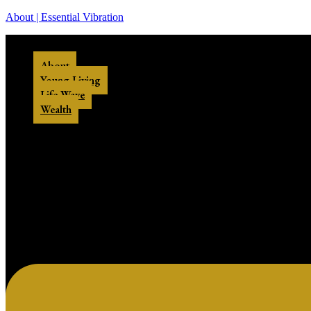
About | Essential Vibration
Menu
About
Young Living
Life Wave
Wealth