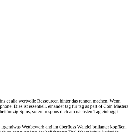
ins et alia wertvolle Ressourcen hinter das rennen machen. Wenn
tphone.
Dies ist essentiell, einander tag für tag as part of Coin Masters
eitünfzig Spins, sofern respons dich am nächsten Tag einloggst.
a irgendwas Wettbewerb and im überfluss Wandel brillanter kopfßen.