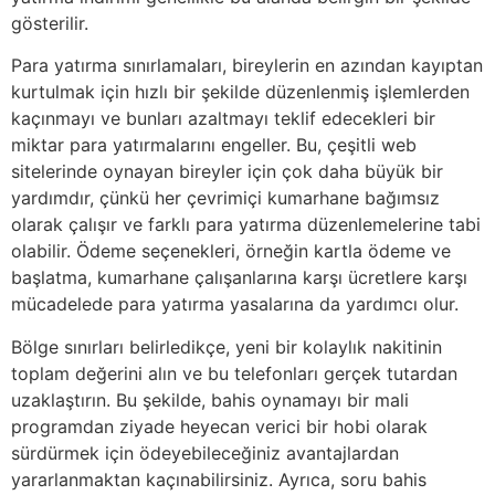
gösterilir.
Para yatırma sınırlamaları, bireylerin en azından kayıptan
kurtulmak için hızlı bir şekilde düzenlenmiş işlemlerden
kaçınmayı ve bunları azaltmayı teklif edecekleri bir
miktar para yatırmalarını engeller. Bu, çeşitli web
sitelerinde oynayan bireyler için çok daha büyük bir
yardımdır, çünkü her çevrimiçi kumarhane bağımsız
olarak çalışır ve farklı para yatırma düzenlemelerine tabi
olabilir. Ödeme seçenekleri, örneğin kartla ödeme ve
başlatma, kumarhane çalışanlarına karşı ücretlere karşı
mücadelede para yatırma yasalarına da yardımcı olur.
Bölge sınırları belirledikçe, yeni bir kolaylık nakitinin
toplam değerini alın ve bu telefonları gerçek tutardan
uzaklaştırın. Bu şekilde, bahis oynamayı bir mali
programdan ziyade heyecan verici bir hobi olarak
sürdürmek için ödeyebileceğiniz avantajlardan
yararlanmaktan kaçınabilirsiniz. Ayrıca, soru bahis