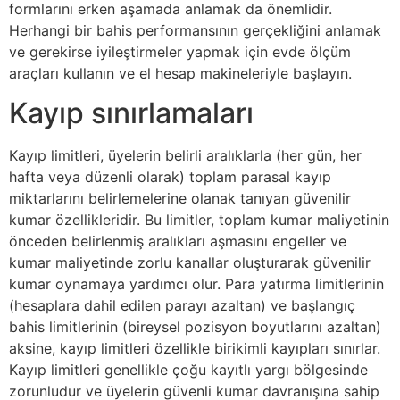
formlarını erken aşamada anlamak da önemlidir.
Herhangi bir bahis performansının gerçekliğini anlamak
ve gerekirse iyileştirmeler yapmak için evde ölçüm
araçları kullanın ve el hesap makineleriyle başlayın.
Kayıp sınırlamaları
Kayıp limitleri, üyelerin belirli aralıklarla (her gün, her
hafta veya düzenli olarak) toplam parasal kayıp
miktarlarını belirlemelerine olanak tanıyan güvenilir
kumar özellikleridir. Bu limitler, toplam kumar maliyetinin
önceden belirlenmiş aralıkları aşmasını engeller ve
kumar maliyetinde zorlu kanallar oluşturarak güvenilir
kumar oynamaya yardımcı olur. Para yatırma limitlerinin
(hesaplara dahil edilen parayı azaltan) ve başlangıç ​​
bahis limitlerinin (bireysel pozisyon boyutlarını azaltan)
aksine, kayıp limitleri özellikle birikimli kayıpları sınırlar.
Kayıp limitleri genellikle çoğu kayıtlı yargı bölgesinde
zorunludur ve üyelerin güvenli kumar davranışına sahip