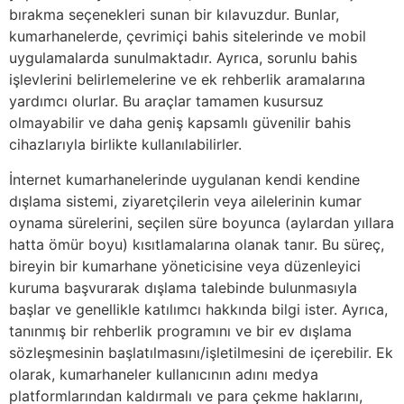
bırakma seçenekleri sunan bir kılavuzdur. Bunlar,
kumarhanelerde, çevrimiçi bahis sitelerinde ve mobil
uygulamalarda sunulmaktadır. Ayrıca, sorunlu bahis
işlevlerini belirlemelerine ve ek rehberlik aramalarına
yardımcı olurlar. Bu araçlar tamamen kusursuz
olmayabilir ve daha geniş kapsamlı güvenilir bahis
cihazlarıyla birlikte kullanılabilirler.
İnternet kumarhanelerinde uygulanan kendi kendine
dışlama sistemi, ziyaretçilerin veya ailelerinin kumar
oynama sürelerini, seçilen süre boyunca (aylardan yıllara
hatta ömür boyu) kısıtlamalarına olanak tanır. Bu süreç,
bireyin bir kumarhane yöneticisine veya düzenleyici
kuruma başvurarak dışlama talebinde bulunmasıyla
başlar ve genellikle katılımcı hakkında bilgi ister. Ayrıca,
tanınmış bir rehberlik programını ve bir ev dışlama
sözleşmesinin başlatılmasını/işletilmesini de içerebilir. Ek
olarak, kumarhaneler kullanıcının adını medya
platformlarından kaldırmalı ve para çekme haklarını,