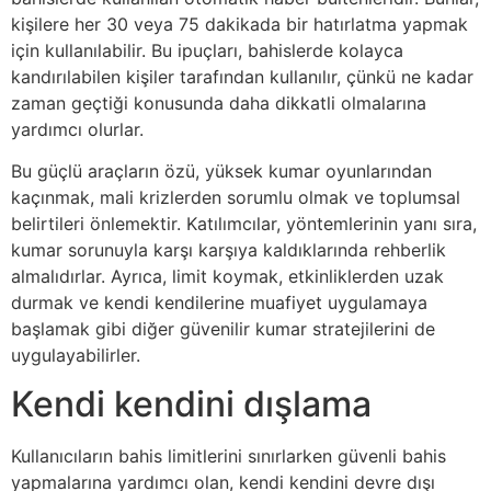
kişilere her 30 veya 75 dakikada bir hatırlatma yapmak
için kullanılabilir. Bu ipuçları, bahislerde kolayca
kandırılabilen kişiler tarafından kullanılır, çünkü ne kadar
zaman geçtiği konusunda daha dikkatli olmalarına
yardımcı olurlar.
Bu güçlü araçların özü, yüksek kumar oyunlarından
kaçınmak, mali krizlerden sorumlu olmak ve toplumsal
belirtileri önlemektir. Katılımcılar, yöntemlerinin yanı sıra,
kumar sorunuyla karşı karşıya kaldıklarında rehberlik
almalıdırlar. Ayrıca, limit koymak, etkinliklerden uzak
durmak ve kendi kendilerine muafiyet uygulamaya
başlamak gibi diğer güvenilir kumar stratejilerini de
uygulayabilirler.
Kendi kendini dışlama
Kullanıcıların bahis limitlerini sınırlarken güvenli bahis
yapmalarına yardımcı olan, kendi kendini devre dışı