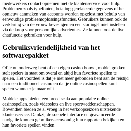
medewerkers contact opnemen met de klantenservice voor hulp.
Problemen zoals typefouten, betalingsgerelateerde gegevens of het
opnieuw aanmaken van accounts worden opgelost met behulp van
eenvoudige probleemoplossingsfuncties. Gebruikers kunnen ook de
verklaring van de vrouw bevestigen en een stortingslimiet instellen
via de knop voor persoonlijke advertenties. Ze kunnen ook de live
chatfunctie gebruiken voor hulp.
Gebruiksvriendelijkheid van het
softwarepakket
Of je nu onderweg bent of een eigen casino bouwt, mobiel gokken
stelt spelers in staat om overal en altijd hun favoriete spellen te
spelen. Het voordeel is dat je niet meer gebonden bent aan de reistijd
naar een traditioneel casino en dat je online casinospellen kunt
spelen wanneer je maar wilt.
Mobiele apps bieden een breed scala aan populaire online
casinospellen, zoals videoslots en live sportweddenschappen.
Bovendien bieden ze al vroeg in het verkoopseizoen uitstekende
klantenservice. Dankzij de soepele interface en geavanceerde
navigatie kunnen gebruikers eenvoudig hun rapporten bekijken en
hun favoriete spellen vinden.