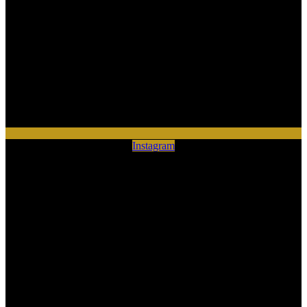
Instagram