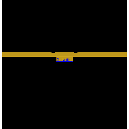
X-twitter