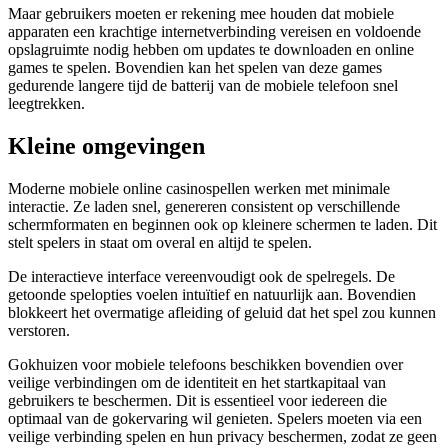
Maar gebruikers moeten er rekening mee houden dat mobiele
apparaten een krachtige internetverbinding vereisen en voldoende
opslagruimte nodig hebben om updates te downloaden en online
games te spelen. Bovendien kan het spelen van deze games
gedurende langere tijd de batterij van de mobiele telefoon snel
leegtrekken.
Kleine omgevingen
Moderne mobiele online casinospellen werken met minimale
interactie. Ze laden snel, genereren consistent op verschillende
schermformaten en beginnen ook op kleinere schermen te laden. Dit
stelt spelers in staat om overal en altijd te spelen.
De interactieve interface vereenvoudigt ook de spelregels. De
getoonde spelopties voelen intuïtief en natuurlijk aan. Bovendien
blokkeert het overmatige afleiding of geluid dat het spel zou kunnen
verstoren.
Gokhuizen voor mobiele telefoons beschikken bovendien over
veilige verbindingen om de identiteit en het startkapitaal van
gebruikers te beschermen. Dit is essentieel voor iedereen die
optimaal van de gokervaring wil genieten. Spelers moeten via een
veilige verbinding spelen en hun privacy beschermen, zodat ze geen