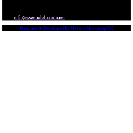
info@essentialvibration.net
Designed & Developed By Massive Marketing UK